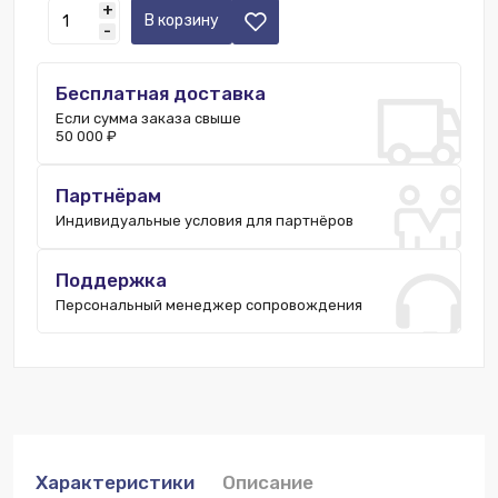
+
Ростов-на-Дону:
1 шт.
В корзину
-
Екатеринбург:
2 шт.
Пятигорск:
1 шт.
Бесплатная доставка
Нижний Новгород:
2 шт.
Если сумма заказа свыше
Уфа:
2 шт.
50 000 ₽
Санкт-Петербург:
2 шт.
Партнёрам
Индивидуальные условия для партнёров
Поддержка
Персональный менеджер сопровождения
Характеристики
Описание