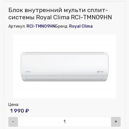
Бренд:
Royal Clima
Блок внутренний мульти сплит-
Глубина (мм):
120
системы Royal Clima RCI-TMN09HN
Ширина (мм):
800
Артикул:
RCI-TMN09HN
Бренд:
Royal Clima
Высота (мм):
300
Цена:
1 990 ₽
-
+