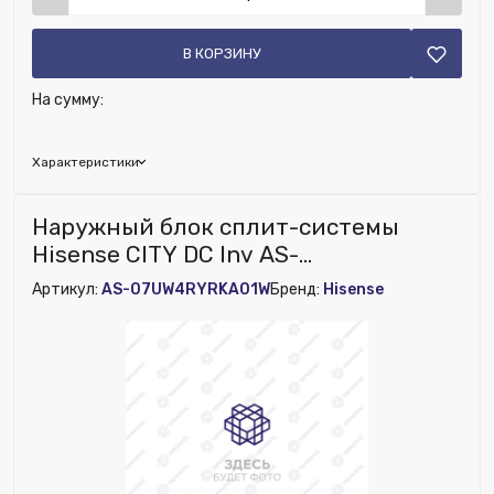
В КОРЗИНУ
На сумму:
Характеристики
Исключить из публикации на веб-витрине mag1c:
Наружный блок сплит-системы
Нет
Hisense CITY DC Inv AS-
07UW4RYRKA01W
Артикул:
AS-07UW4RYRKA01W
Бренд:
Hisense