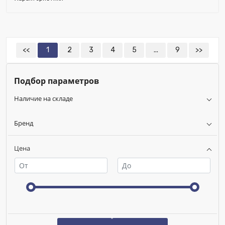
Исключить из публикации на веб-витрине mag1c:
Нет
<<
1
2
3
4
5
...
9
>>
Подбор параметров
Наличие на складе
Бренд
Цена