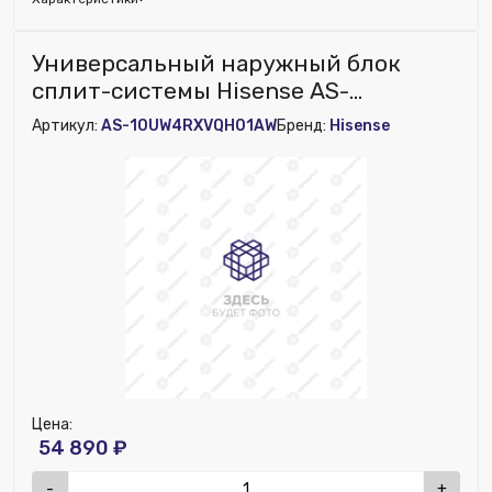
Исключить из публикации на веб-витрине mag1c:
Универсальный наружный блок
Нет
сплит-системы Hisense AS-
10UW4RXVQH01AW (VISION PRO
Артикул:
AS-10UW4RXVQH01AW
Бренд:
Hisense
SUPERIOR DC Inv) (Новый)
Цена:
54 890 ₽
-
+