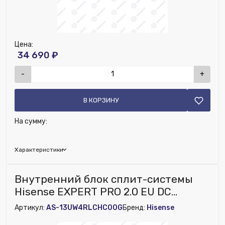
Цена:
34 690 ₽
-
+
В КОРЗИНУ
На сумму:
Характеристики
Исключить из публикации на веб-витрине mag1c:
Внутренний блок сплит-системы
Нет
Hisense EXPERT PRO 2.0 EU DC
Inverter Wi-Fi AS-13UW4RLCHC00G
Артикул:
AS-13UW4RLCHC00G
Бренд:
Hisense