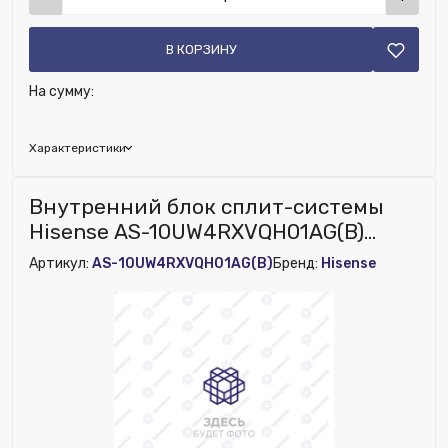
В КОРЗИНУ
На сумму:
Характеристики
Исключить из публикации на веб-витрине mag1c:
Внутренний блок сплит-системы
Нет
Hisense AS-10UW4RXVQH01AG(B)
(VISION PRO CARBON SUPERIOR DC
Артикул:
AS-10UW4RXVQH01AG(B)
Бренд:
Hisense
Inv) (Новый)