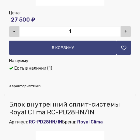
Цена:
27 500 ₽
-
+
В КОРЗИНУ
На сумму:
Есть в наличии (1)
Характеристики
Бренд:
Royal Clima
Блок внутренний сплит-системы
Глубина (мм):
1030
Royal Clima RC-PD28HN/IN
Ширина (мм):
300
Артикул:
RC-PD28HN/IN
Бренд:
Royal Clima
Высота (мм):
380