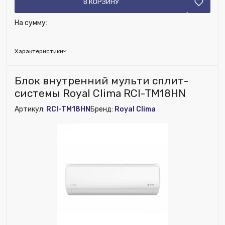
В КОРЗИНУ
На сумму:
Характеристики
Бренд:
Royal Clima
Блок внутренний мульти сплит-
Глубина (мм):
300
системы Royal Clima RCI-TM18HN
Ширина (мм):
800
Артикул:
RCI-TM18HN
Бренд:
Royal Clima
Высота (мм):
500