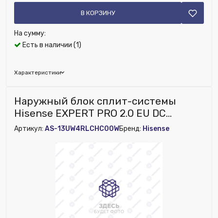
В КОРЗИНУ
На сумму:
Есть в наличии (1)
Характеристики
Бренд:
Royal Clima
Наружный блок сплит-системы
Глубина (мм):
780
Hisense EXPERT PRO 2.0 EU DC
Ширина (мм):
280
Inverter Wi-Fi AS-13UW4RLCHC00W
Артикул:
AS-13UW4RLCHC00W
Бренд:
Hisense
Высота (мм):
360