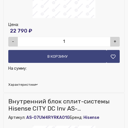
Цена:
22 790 ₽
-
+
В КОРЗИНУ
На сумму:
Характеристики
Исключить из публикации на веб-витрине mag1c:
Внутренний блок сплит-системы
Нет
Hisense CITY DC Inv AS-
07UW4RYRKA01G
Артикул:
AS-07UW4RYRKA01G
Бренд:
Hisense