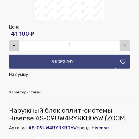
Цена:
41 100 ₽
-
+
В КОРЗИНУ
На сумму:
Характеристики
Исключить из публикации на веб-витрине mag1c:
Наружный блок сплит-системы
Нет
Hisense AS-09UW4RYRKB06W (ZOOM
DC Inv) (Новый)
Артикул:
AS-09UW4RYRKB06W
Бренд:
Hisense