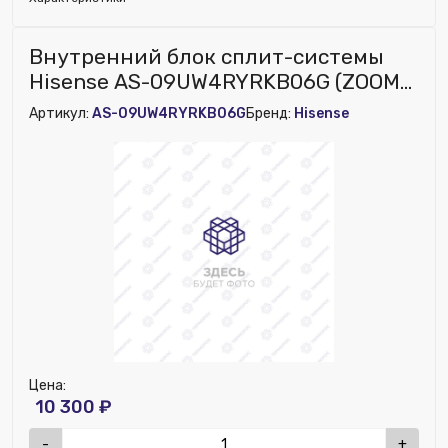
Исключить из публикации на веб-витрине mag1c:
Внутренний блок сплит-системы
Нет
Hisense AS-09UW4RYRKB06G (ZOOM
DC Inv) (Новый)
Артикул:
AS-09UW4RYRKB06G
Бренд:
Hisense
Цена:
10 300 ₽
-
+