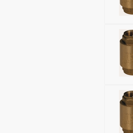
Высота (м
Бренд:
Gek
Глубина (м
Соединени
Область п
Максималь
Диаметр, 
Исключить
Материал:
Ширина (м
Бренд:
Gek
Высота (м
Глубина (м
Номенклат
Соединени
Максималь
Область п
ДУ соедин
Максималь
Диаметр, 