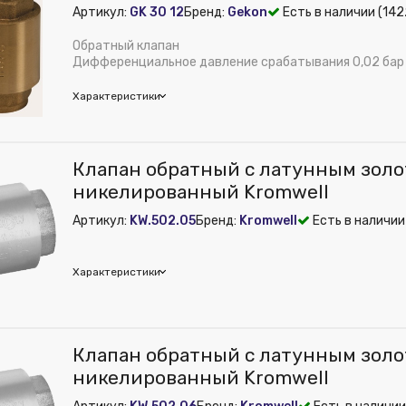
Артикул:
GK 30 12
Бренд:
Gekon
Есть в наличии (142
Обратный клапан
Дифференциальное давление срабатывания 0,02 бар
Характеристики
on
Клапан обратный с латунным золо
м):
30
никелированный Kromwell
е:
Внутреннее
Артикул:
KW.502.05
Бренд:
Kromwell
Есть в наличии
рименения:
Отопление и водоснабжение
ное давление, бар:
16
дюйм:
1/2"
Характеристики
 из публикации на веб-витрине mag1c:
Нет
Латунь
м):
50
mwell
Клапан обратный с латунным золот
м):
30
м):
36
никелированный Kromwell
ура:
Клапан обратный дисковый 1/2"
дюйм:
3/4"
ная температура, °С:
110