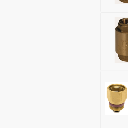
Исключить
Материал:
Ширина (м
Бренд:
Gek
Высота (м
Глубина (м
Номенклат
Соединени
Максималь
Область п
ДУ соедин
Максималь
Диаметр, 
Исключить
Материал:
Ширина (м
Бренд:
Gek
Высота (м
Глубина (м
Номенклат
Соединени
Максималь
Область п
ДУ соедин
Максималь
Диаметр, 
Исключить
Материал: