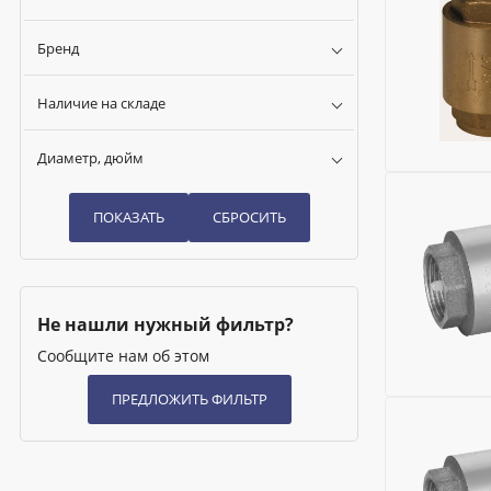
Бренд
Наличие на складе
Диаметр, дюйм
Бренд:
Gek
Глубина (м
Соединени
Область п
Максималь
Не нашли нужный фильтр?
Диаметр, 
Исключить
Сообщите нам об этом
Материал:
Ширина (м
Бренд:
Kro
Высота (м
Глубина (м
Номенклат
Диаметр, 
Максималь