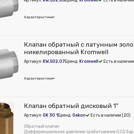
Артикул:
KW.502.06
Бренд:
Kromwell
Есть в наличии
 из публикации на веб-витрине mag1c:
Нет
ения, мм:
15
м):
50
м):
36
Характеристики
mwell
Клапан обратный с латунным золот
м):
45
никелированный Kromwell
дюйм:
1"
Артикул:
KW.502.07
Бренд:
Kromwell
Есть в наличии
 из публикации на веб-витрине mag1c:
Нет
м):
58
м):
45
Характеристики
mwell
Клапан обратный дисковый 1"
м):
56
Артикул:
GK 30 1
Бренд:
Gekon
Есть в наличии (20)
дюйм:
1 1/4"
 из публикации на веб-витрине mag1c:
Нет
Обратный клапан
м):
62
Дифференциальное давление срабатывания 0,02 бар