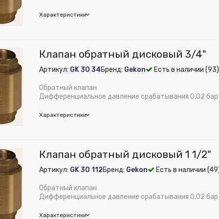
м):
56
Характеристики
on
Клапан обратный дисковый 3/4"
м):
50
Артикул:
GK 30 34
Бренд:
Gekon
Есть в наличии (93)
е:
Внутреннее
рименения:
Отопление и водоснабжение
Обратный клапан
ное давление, бар:
Дифференциальное давление срабатывания 0,02 бар
16
дюйм:
1"
Характеристики
 из публикации на веб-витрине mag1c:
Нет
Латунь
м):
60
on
Клапан обратный дисковый 1 1/2"
м):
50
м):
30
ура:
Клапан обратный дисковый 1"
Артикул:
GK 30 112
Бренд:
Gekon
Есть в наличии (49
е:
Внутреннее
ная температура, °С:
110
рименения:
Отопление и водоснабжение
Обратный клапан
ения, мм:
25
ное давление, бар:
Дифференциальное давление срабатывания 0,02 бар
16
дюйм:
3/4"
Характеристики