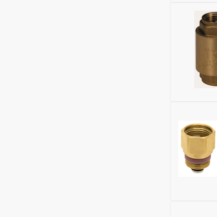
Ширина (м
Бренд:
FAR
Высота (м
Диаметр, 
Номенклат
Модель:
GA
Максималь
Материал:
ДУ соедин
Ширина (м
Номенклат
ДУ соедин
Бренд:
Gek
Глубина (м
Соединени
Область п
Максималь
Диаметр, 
Исключить
Материал:
Ширина (м
Бренд:
FAR
Высота (м