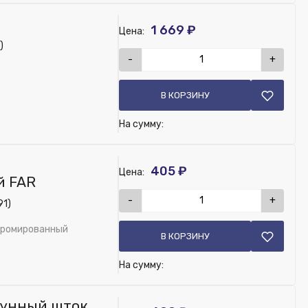
1 669 ₽
Цена:
)
-
+
В КОРЗИНУ
На сумму:
405 ₽
Цена:
й FAR
-
+
91)
 хромированный
В КОРЗИНУ
На сумму:
тунный шток