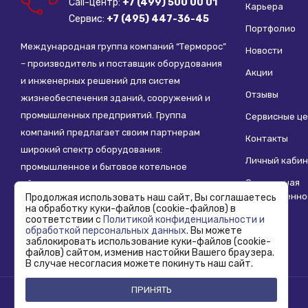
Call-центр:
+7 (499) 500 00 01
Карьера
Сервис:
+7 (495) 447-36-45
Портфолио
Международная группа компаний “Терморос”
Новости
– производитель и поставщик оборудования
Акции
и инженерных решений для систем
Отзывы
жизнеобеспечения зданий, сооружений и
промышленных предприятий. Группа
Сервисные ц
компаний предлагает своим партнерам
Контакты
широкий спектр оборудования:
Личный кабин
промышленное и бытовое котельное
Социальная
оборудование, системы отопления,
ответственно
Продолжая использовать наш сайт, Вы соглашаетесь
водоснабжения, водоподготовки и другие
на обработку куки-файлов (cookie-файлов) в
инженерные системы.
соответствии с
Политикой конфиденциальности и
обработкой персональных данных
. Вы можете
заблокировать использование куки-файлов (cookie-
файлов) сайтом, изменив настойки Вашего браузера.
В случае несогласия можете покинуть наш сайт.
ПРИНЯТЬ
Copyright © 1995 - 2026 Termoros. Все права защищены.