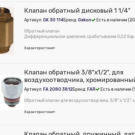
м):
80
Клапан обратный дисковый 1 1/4"
м):
80
дюйм:
1/2"
ура:
Клапан обратный дисковый 2"
Артикул:
GK 30 114
Бренд:
Gekon
Есть в наличии (20
ISER
ная температура, °С:
110
Латунь
Обратный клапан
ения, мм:
50
м):
17
Дифференциальное давление срабатывания 0,02 бар
ура:
Обр. клапан для воздухоотводчика 1/2" хром
Характеристики
ения, мм:
15
on
Клапан обратный 3/8"х1/2", для
м):
56
воздухоотводчика, хромированны
е:
Внутреннее
Артикул:
FA 2080 3812
Бренд:
FAR
Есть в наличии (
рименения:
Отопление и водоснабжение
ное давление, бар:
10
Обратный клапан для воздухоотводчика, 3/8" х 1/2",
дюйм:
1 1/4"
Характеристики
 из публикации на веб-витрине mag1c:
Нет
Латунь
м):
56
Клапан обратный, пружинный, ла
м):
64