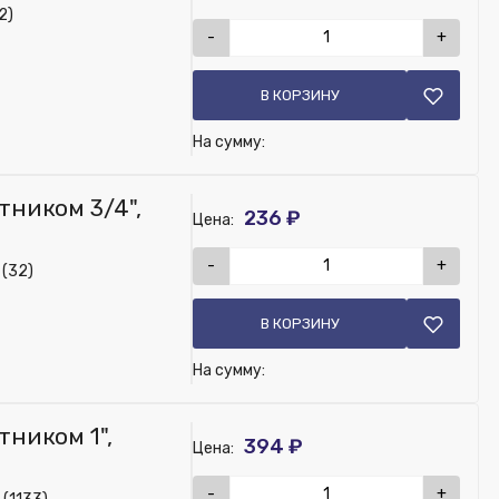
2)
-
+
В КОРЗИНУ
На сумму:
тником 3/4",
236 ₽
Цена:
-
+
 (32)
В КОРЗИНУ
На сумму:
ником 1",
394 ₽
Цена:
-
+