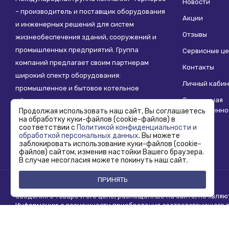
Новости
– производитель и поставщик оборудования
Акции
и инженерных решений для систем
Отзывы
жизнеобеспечения зданий, сооружений и
промышленных предприятий. Группа
Сервисные ц
компаний предлагает своим партнерам
Контакты
широкий спектр оборудования:
Личный кабин
промышленное и бытовое котельное
Социальная
оборудование, системы отопления,
ответственно
Продолжая использовать наш сайт, Вы соглашаетесь
водоснабжения, водоподготовки и другие
на обработку куки-файлов (cookie-файлов) в
инженерные системы.
соответствии с
Политикой конфиденциальности и
обработкой персональных данных
. Вы можете
заблокировать использование куки-файлов (cookie-
файлов) сайтом, изменив настойки Вашего браузера.
В случае несогласия можете покинуть наш сайт.
ПРИНЯТЬ
Copyright © 1995 - 2026 Termoros. Все права защищены.
Сведения о товаре и его цене, размещенные на сайте, не явля
Информацию о возможности приобретения соответствующего то
продаж.