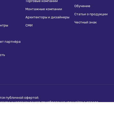
Торговые компании
Обучение
Монтажные компании
Статьи о продукции
Архитекторы и дизайнеры
Честный знак
ентры
СМИ
ет партнёра
сть
ются
публичной офертой
.
вара и условиях такого приобретения уточняйте в отделе