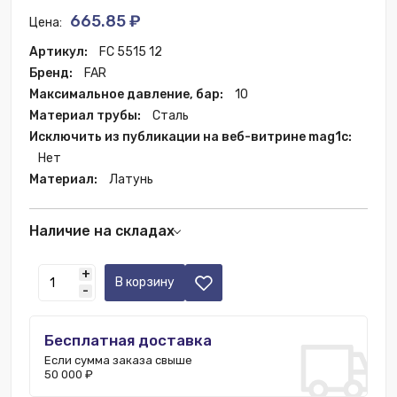
665.85 ₽
Цена:
Артикул:
FC 5515 12
Бренд:
FAR
Максимальное давление, бар:
10
Материал трубы:
Сталь
Исключить из публикации на веб-витрине mag1c:
Нет
Материал:
Латунь
Наличие на складах
Санкт-Петербург:
2 шт.
+
Москва:
119 шт.
В корзину
-
Ростов-на-Дону:
2 шт.
Бесплатная доставка
Если сумма заказа свыше
50 000 ₽