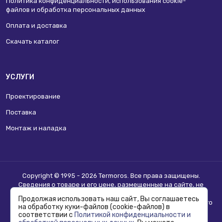
Политика конфиденциальности, использования сookie-
файлов и обработка персональных данных
Оплата и доставка
Скачать каталог
УСЛУГИ
Проектирование
Поставка
Монтаж и наладка
Copyright © 1995 - 2026 Termoros. Все права защищены.
Сведения о товаре и его цене, размещенные на сайте, не
являются
публичной офертой
.
Продолжая использовать наш сайт, Вы соглашаетесь
Информацию о возможности приобретения соответствующего
на обработку куки-файлов (cookie-файлов) в
товара и условиях такого приобретения уточняйте в отделе
соответствии с
Политикой конфиденциальности и
продаж.