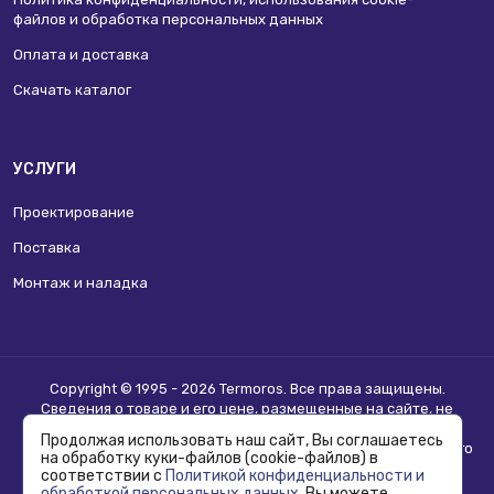
файлов и обработка персональных данных
Оплата и доставка
Скачать каталог
УСЛУГИ
Проектирование
Поставка
Монтаж и наладка
Copyright © 1995 - 2026 Termoros. Все права защищены.
Сведения о товаре и его цене, размещенные на сайте, не
являются
публичной офертой
.
Продолжая использовать наш сайт, Вы соглашаетесь
Информацию о возможности приобретения соответствующего
на обработку куки-файлов (cookie-файлов) в
товара и условиях такого приобретения уточняйте в отделе
соответствии с
Политикой конфиденциальности и
продаж.
обработкой персональных данных
. Вы можете