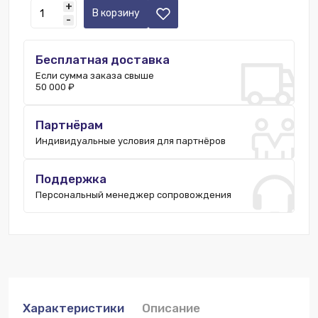
+
Екатеринбург:
4 шт.
В корзину
-
Краснодар:
5 шт.
Новосибирск:
7 шт.
Бесплатная доставка
Санкт-Петербург:
8 шт.
Если сумма заказа свыше
Уфа:
4 шт.
50 000 ₽
Москва:
1756 шт.
Ростов-на-Дону:
6 шт.
Партнёрам
Пятигорск:
7 шт.
Индивидуальные условия для партнёров
Поддержка
Персональный менеджер сопровождения
Характеристики
Описание