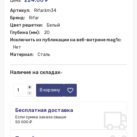
224.00 ₽
Цена:
Артикул:
Rifar.km34
Бренд:
Rifar
Цвет решетки:
Белый
Глубина (мм):
20
Исключить из публикации на веб-витрине mag1c:
Нет
Материал:
Сталь
Наличие на складах
Уфа:
3 шт.
+
Москва:
32 шт.
В корзину
-
Нижний Новгород:
5 шт.
Казань:
2 шт.
Бесплатная доставка
Если сумма заказа свыше
50 000 ₽