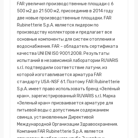
FAR увеличил производственные площади с 6
500 м2 до 21 500 м2, присоединив в 2014 году
две новые производственные площадки. FAR
Rubinetterie S.p.A. является лидером по
производству коллекторов и предлагает все
основные компоненты для систем отопления и
водоснабжения. FAR – обладатель сертификата
качества UNI ENI ISO 9001:2008. Результаты
испытаний в независимой лаборатории RUVARIS
s.r.l. подтвердили соответствие латуни, из
которой изготавливается арматура FAR
стандарту USA-NSF 61. Поэтому FAR Rubinetterie
S.p.A. имеет право использовать бренд «Зелёный
кран», зарегистрированный RUVARIS s.r.l. Марка
«Зеленый кран» присваивается арматуре для
питьевой воды с допустимым содержанием
свинца, установленным Директивой
Международной Организации Здравоохранения.
Компания FAR Rubinetterie S.p.A. является