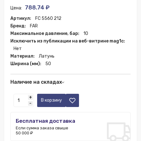
788.74 ₽
Цена:
Артикул:
FC 5560 212
Бренд:
FAR
Максимальное давление, бар:
10
Исключить из публикации на веб-витрине mag1c:
Нет
Материал:
Латунь
Ширина (мм):
50
Наличие на складах
Ростов-на-Дону:
2 шт.
+
Краснодар:
23 шт.
В корзину
-
Уфа:
1 шт.
Екатеринбург:
10 шт.
Бесплатная доставка
Москва:
367 шт.
Если сумма заказа свыше
Пятигорск:
4 шт.
50 000 ₽
Санкт-Петербург:
7 шт.