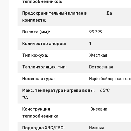
теплообменников:
Предохранительный клапан в
Да
комплекте:
Высота (мм):
999.99
Количество анодов:
1
Тип кожуха:
Жёсткая
Теплоизоляция, тип:
Встроенная
Номенклатура:
Hajdu бойлер настенны
Макс. температура нагрева воды,
65°С
°С:
Конструкция
Змеевик
теплообменника:
Подводка ХВС/ГВС:
Нижняя