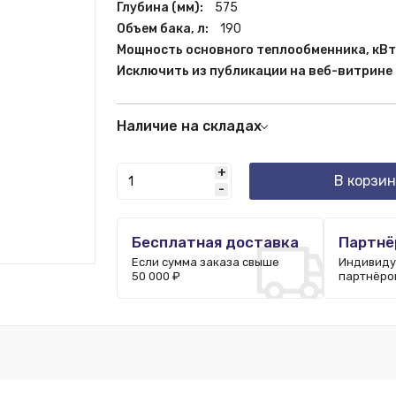
Глубина (мм):
575
Объем бака, л:
190
Мощность основного теплообменника, кВт
Исключить из публикации на веб-витрине
Наличие на складах
Краснодар:
2 шт.
+
Москва:
12 шт.
В корзин
-
Ростов-на-Дону:
1 шт.
Бесплатная доставка
Партнё
Если сумма заказа свыше
Индивиду
50 000 ₽
партнёро