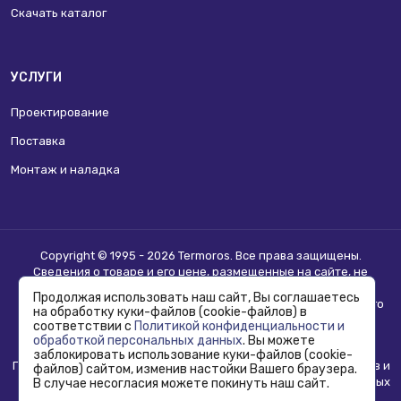
Скачать каталог
УСЛУГИ
Проектирование
Поставка
Монтаж и наладка
Copyright © 1995 - 2026 Termoros. Все права защищены.
Сведения о товаре и его цене, размещенные на сайте, не
являются
публичной офертой
.
Продолжая использовать наш сайт, Вы соглашаетесь
Информацию о возможности приобретения соответствующего
на обработку куки-файлов (cookie-файлов) в
товара и условиях такого приобретения уточняйте в отделе
соответствии с
Политикой конфиденциальности и
продаж.
обработкой персональных данных
. Вы можете
заблокировать использование куки-файлов (cookie-
Политика конфиденциальности, использования сookie-файлов и
файлов) сайтом, изменив настойки Вашего браузера.
обработка персональных данных
В случае несогласия можете покинуть наш сайт.