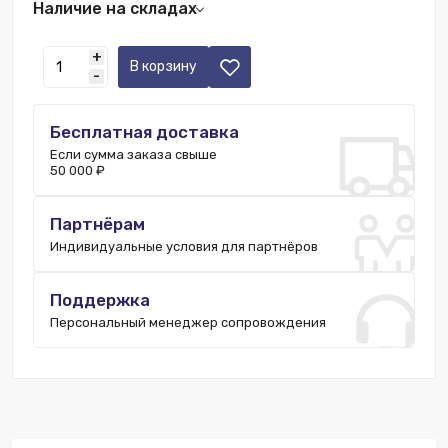
Наличие на складах
Казань:
2 шт.
+
Краснодар:
3 шт.
В корзину
-
Новосибирск:
2 шт.
Пятигорск:
3 шт.
Бесплатная доставка
Нижний Новгород:
2 шт.
Если сумма заказа свыше
50 000 ₽
Партнёрам
Индивидуальные условия для партнёров
Поддержка
Персональный менеджер сопровождения