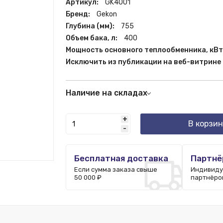
Артикул:
GK4001
Бренд:
Gekon
Глубина (мм):
755
Объем бака, л:
400
Мощность основного теплообменника, кВт
Исключить из публикации на веб-витрине
Наличие на складах
Москва:
6 шт.
+
Пятигорск:
2 шт.
В корзин
-
Казань:
1 шт.
Санкт-Петербург:
4 шт.
Краснодар:
1 шт.
Бесплатная доставка
Партнё
Если сумма заказа свыше
Индивиду
50 000 ₽
партнёро