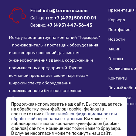
Презентация
Email:
info@termoros.com
Call-центр:
+7 (499) 500 00 01
Карьера
Сервис:
+7 (495) 447-36-45
Портфолио
Международная группа компаний “Терморос”
Новости
– производитель и поставщик оборудования
Акции
и инженерных решений для систем
Отзывы
жизнеобеспечения зданий, сооружений и
промышленных предприятий. Группа
Сервисные ц
компаний предлагает своим партнерам
Контакты
широкий спектр оборудования:
Личный кабин
промышленное и бытовое котельное
Социальная
оборудование, системы отопления,
ответственно
Продолжая использовать наш сайт, Вы соглашаетесь
водоснабжения, водоподготовки и другие
на обработку куки-файлов (cookie-файлов) в
инженерные системы.
соответствии с
Политикой конфиденциальности и
обработкой персональных данных
. Вы можете
заблокировать использование куки-файлов (cookie-
файлов) сайтом, изменив настойки Вашего браузера.
В случае несогласия можете покинуть наш сайт.