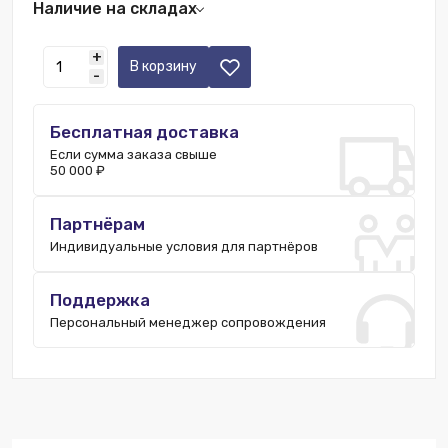
Наличие на складах
Ростов-на-Дону:
1 шт.
+
Нижний Новгород:
4 шт.
В корзину
-
Новосибирск:
2 шт.
Пятигорск:
1 шт.
Бесплатная доставка
Москва:
4 шт.
Если сумма заказа свыше
Екатеринбург:
2 шт.
50 000 ₽
Санкт-Петербург:
3 шт.
Казань:
4 шт.
Партнёрам
Индивидуальные условия для партнёров
Поддержка
Персональный менеджер сопровождения