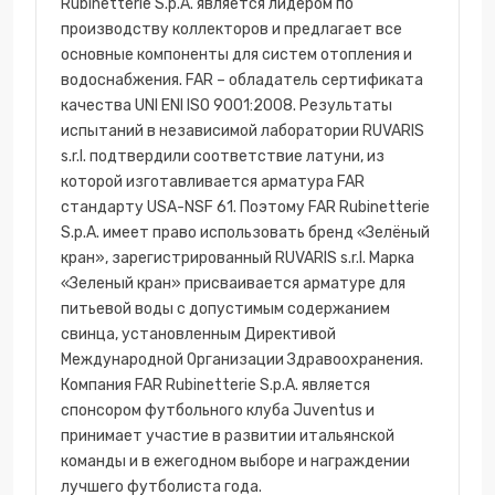
Rubinetterie S.p.A. является лидером по
производству коллекторов и предлагает все
основные компоненты для систем отопления и
водоснабжения. FAR – обладатель сертификата
качества UNI ENI ISO 9001:2008. Результаты
испытаний в независимой лаборатории RUVARIS
s.r.l. подтвердили соответствие латуни, из
которой изготавливается арматура FAR
стандарту USA-NSF 61. Поэтому FAR Rubinetterie
S.p.A. имеет право использовать бренд «Зелёный
кран», зарегистрированный RUVARIS s.r.l. Марка
«Зеленый кран» присваивается арматуре для
питьевой воды с допустимым содержанием
свинца, установленным Директивой
Международной Организации Здравоохранения.
Компания FAR Rubinetterie S.p.A. является
спонсором футбольного клуба Juventus и
принимает участие в развитии итальянской
команды и в ежегодном выборе и награждении
лучшего футболиста года.