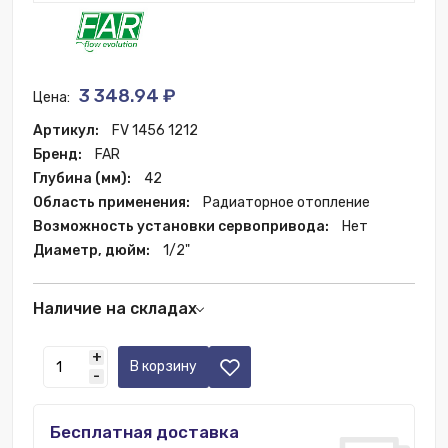
3 348.94 ₽
Цена:
Артикул:
FV 1456 1212
Бренд:
FAR
Глубина (мм):
42
Область применения:
Радиаторное отопление
Возможность установки сервопривода:
Нет
Диаметр, дюйм:
1/2"
Наличие на складах
Новосибирск:
25 шт.
+
Санкт-Петербург:
1 шт.
В корзину
-
Москва:
86 шт.
Бесплатная доставка