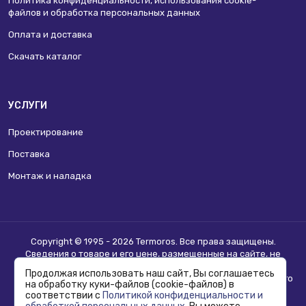
Политика конфиденциальности, использования сookie-
файлов и обработка персональных данных
Оплата и доставка
Скачать каталог
УСЛУГИ
Проектирование
Поставка
Монтаж и наладка
Copyright © 1995 - 2026 Termoros. Все права защищены.
Сведения о товаре и его цене, размещенные на сайте, не
являются
публичной офертой
.
Продолжая использовать наш сайт, Вы соглашаетесь
Информацию о возможности приобретения соответствующего
на обработку куки-файлов (cookie-файлов) в
товара и условиях такого приобретения уточняйте в отделе
соответствии с
Политикой конфиденциальности и
продаж.