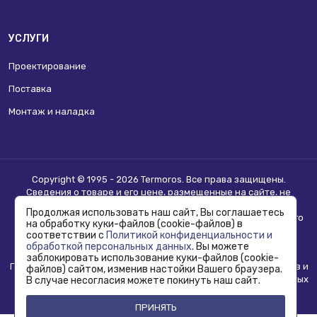
УСЛУГИ
Проектирование
Поставка
Монтаж и наладка
Copyright © 1995 - 2026 Termoros. Все права защищены.
Сведения о товаре и его цене, размещенные на сайте, не
являются
публичной офертой
.
Продолжая использовать наш сайт, Вы соглашаетесь
Информацию о возможности приобретения соответствующего
на обработку куки-файлов (cookie-файлов) в
товара и условиях такого приобретения уточняйте в отделе
соответствии с
Политикой конфиденциальности и
продаж.
обработкой персональных данных
. Вы можете
заблокировать использование куки-файлов (cookie-
Политика конфиденциальности, использования сookie-файлов и
файлов) сайтом, изменив настойки Вашего браузера.
обработка персональных данных
В случае несогласия можете покинуть наш сайт.
ПРИНЯТЬ