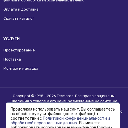
файлов и обработка персональных данных
Оплата и доставка
Скачать каталог
УСЛУГИ
Проектирование
Поставка
Монтаж и наладка
Copyright © 1995 - 2026 Termoros. Все права защищены.
Сведения о товаре и его цене, размещенные на сайте, не
являются
публичной офертой
.
Продолжая использовать наш сайт, Вы соглашаетесь
Информацию о возможности приобретения соответствующего
на обработку куки-файлов (cookie-файлов) в
товара и условиях такого приобретения уточняйте в отделе
соответствии с
Политикой конфиденциальности и
продаж.
обработкой персональных данных
. Вы можете
заблокировать использование куки-файлов (cookie-