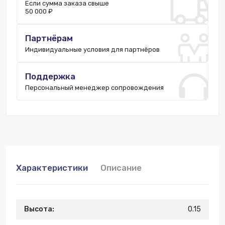
Если сумма заказа свыше
Москва:
252 шт.
50 000 ₽
Ростов-на-Дону:
30 шт.
Пятигорск:
2 шт.
Партнёрам
Нижний Новгород:
10 шт.
Индивидуальные условия для партнёров
Поддержка
Персональный менеджер сопровождения
Характеристики
Описание
Высота:
0.15