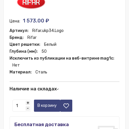
1 573.00 ₽
Цена:
Артикул:
Rifar.ukp34.Logo
Бренд:
Rifar
Цвет решетки:
Белый
Глубина (мм):
50
Исключить из публикации на веб-витрине mag1c:
Нет
Материал:
Сталь
Наличие на складах
Екатеринбург:
51 шт.
+
Казань:
30 шт.
В корзину
-
Краснодар:
21 шт.
Новосибирск:
7 шт.
Бесплатная доставка
Санкт-Петербург:
19 шт.