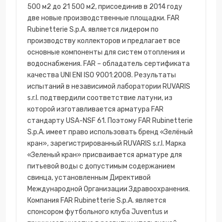
500 м2 до 21 500 м2, присоединив в 2014 году
две новые производственные площадки. FAR
Rubinetterie S.p.A. является лидером по
производству коллекторов и предлагает все
основные компоненты для систем отопления и
водоснабжения. FAR – обладатель сертификата
качества UNI ENI ISO 9001:2008. Результаты
испытаний в независимой лаборатории RUVARIS
s.r.l. подтвердили соответствие латуни, из
которой изготавливается арматура FAR
стандарту USA-NSF 61. Поэтому FAR Rubinetterie
S.p.A. имеет право использовать бренд «Зелёный
кран», зарегистрированный RUVARIS s.r.l. Марка
«Зеленый кран» присваивается арматуре для
питьевой воды с допустимым содержанием
свинца, установленным Директивой
Международной Организации Здравоохранения.
Компания FAR Rubinetterie S.p.A. является
спонсором футбольного клуба Juventus и