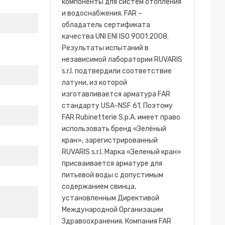
компоненты для систем отопления
и водоснабжения. FAR –
обладатель сертификата
качества UNI ENI ISO 9001:2008.
Результаты испытаний в
независимой лаборатории RUVARIS
s.r.l. подтвердили соответствие
латуни, из которой
изготавливается арматура FAR
стандарту USA-NSF 61. Поэтому
FAR Rubinetterie S.p.A. имеет право
использовать бренд «Зелёный
кран», зарегистрированный
RUVARIS s.r.l. Марка «Зеленый кран»
присваивается арматуре для
питьевой воды с допустимым
содержанием свинца,
установленным Директивой
Международной Организации
Здравоохранения. Компания FAR