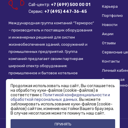
Call-центр:
+7 (499) 500 00 01
Карьера
Сервис:
+7 (495) 447-36-45
Портфолио
Международная группа компаний “Терморос”
Новости
– производитель и поставщик оборудования
Акции
и инженерных решений для систем
Отзывы
жизнеобеспечения зданий, сооружений и
промышленных предприятий. Группа
Сервисные ц
компаний предлагает своим партнерам
Контакты
широкий спектр оборудования:
Личный кабин
промышленное и бытовое котельное
Социальная
оборудование, системы отопления,
ответственно
Продолжая использовать наш сайт, Вы соглашаетесь
водоснабжения, водоподготовки и другие
на обработку куки-файлов (cookie-файлов) в
инженерные системы.
соответствии с
Политикой конфиденциальности и
обработкой персональных данных
. Вы можете
заблокировать использование куки-файлов (cookie-
файлов) сайтом, изменив настойки Вашего браузера.
В случае несогласия можете покинуть наш сайт.
ПРИНЯТЬ