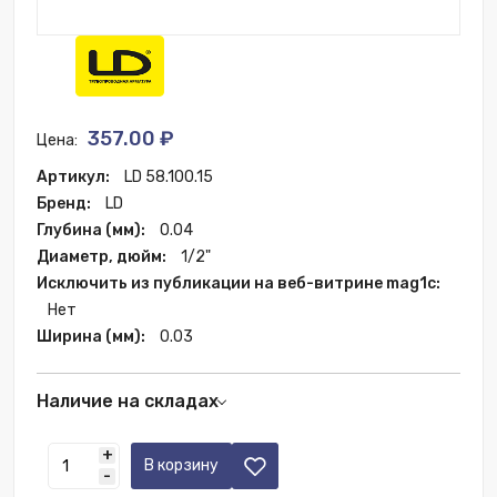
357.00 ₽
Цена:
Артикул:
LD 58.100.15
Бренд:
LD
Глубина (мм):
0.04
Диаметр, дюйм:
1/2"
Исключить из публикации на веб-витрине mag1c:
Нет
Ширина (мм):
0.03
Наличие на складах
Москва:
20 шт.
+
Ростов-на-Дону:
5 шт.
В корзину
-
Нижний Новгород:
8 шт.