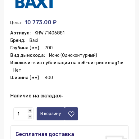
10 773.00 ₽
Цена:
Артикул:
KHW 71406881
Бренд:
Baxi
Глубина (мм):
700
Вид дымохода:
Моно (Одноконтурный)
Исключить из публикации на веб-витрине mag1c:
Нет
Ширина (мм):
400
Наличие на складах
Екатеринбург:
1 шт.
+
Казань:
4 шт.
В корзину
-
Краснодар:
1 шт.
Новосибирск:
2 шт.
Бесплатная доставка
Ростов-на-Дону:
1 шт.