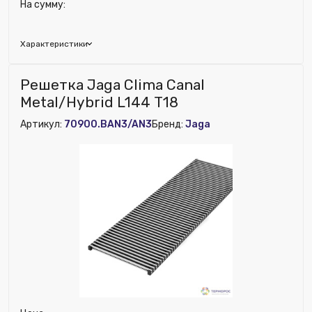
На сумму:
Характеристики
Глубина (мм):
210
Решетка Jaga Clima Canal
Ширина (мм):
1840
Metal/Hybrid L144 T18
Высота (мм):
50
Артикул:
70900.BAN3/AN3
Бренд:
Jaga