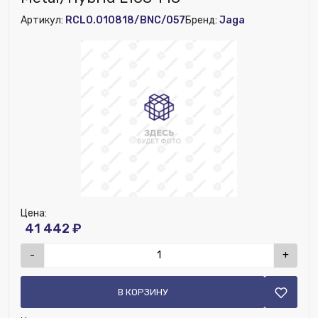
Высота (мм):
50
Артикул:
RCL0.010818/BNC/057
Бренд:
Jaga
Цена:
41 442 ₽
-
+
В КОРЗИНУ