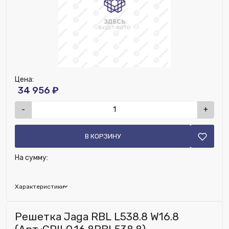
Цена:
34 956 ₽
-
+
В КОРЗИНУ
На сумму:
Характеристики
Глубина (мм):
210
Решетка Jaga RBL L538.8 W16.8
Ширина (мм):
1530