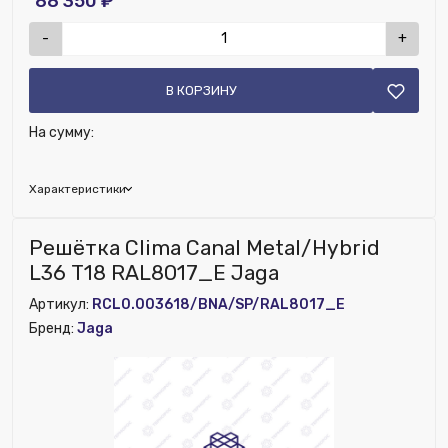
88 350 ₽
-
+
В КОРЗИНУ
На сумму:
Характеристики
Глубина (мм):
210
Решётка Clima Canal Metal/Hybrid
Ширина (мм):
4630
L36 T18 RAL8017_E Jaga
Высота (мм):
50
Артикул:
RCL0.003618/BNA/SP/RAL8017_E
Бренд:
Jaga