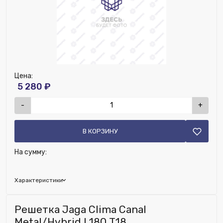
Цена:
5 280 ₽
-
+
В КОРЗИНУ
На сумму:
Характеристики
Глубина (мм):
210
Решетка Jaga Clima Canal
Ширина (мм):
400
Metal/Hybrid L180 T18