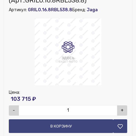
(Арт.:GRIL0.16.8RBL538.8)
Высота (мм):
60
Артикул:
GRIL0.16.8RBL538.8
Бренд:
Jaga
Цена:
103 715 ₽
-
+
В КОРЗИНУ