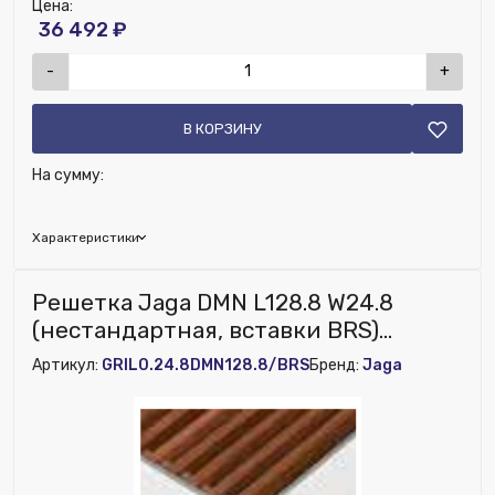
Цена:
36 492 ₽
-
+
В КОРЗИНУ
На сумму:
Характеристики
Глубина (мм):
210
Решетка Jaga DMN L128.8 W24.8
Ширина (мм):
1930
(нестандартная, вставки BRS)
Высота (мм):
50
(Арт.:GRIL0.24.8DMN128.8/BRS)
Артикул:
GRIL0.24.8DMN128.8/BRS
Бренд:
Jaga