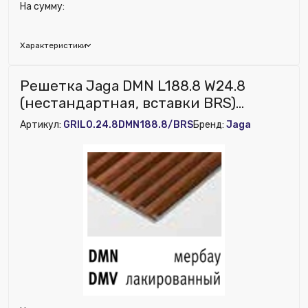
На сумму:
Характеристики
Глубина (мм):
210
Решетка Jaga DMN L188.8 W24.8
Ширина (мм):
5430
(нестандартная, вставки BRS)
Высота (мм):
50
(Арт.:GRIL0.24.8DMN188.8/BRS)
Артикул:
GRIL0.24.8DMN188.8/BRS
Бренд:
Jaga