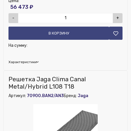
Цена:
56 473 ₽
-
+
В КОРЗИНУ
На сумму:
Характеристики
Глубина (мм):
210
Решетка Jaga Clima Canal
Ширина (мм):
1480
Metal/Hybrid L108 T18
Высота (мм):
50
Артикул:
70900.BAN2/AN3
Бренд:
Jaga