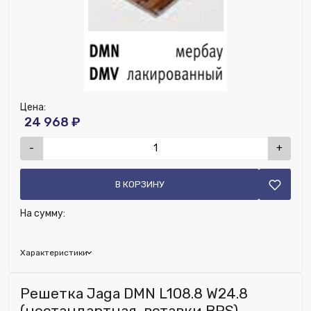
Цена:
24 968 ₽
-
+
В КОРЗИНУ
На сумму:
Характеристики
Глубина (мм):
210
Решетка Jaga DMN L108.8 W24.8
Ширина (мм):
1330
(нестандартная, вставки BRS)