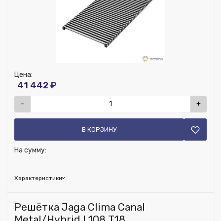
Цена:
41 442 ₽
-
+
В КОРЗИНУ
На сумму:
Характеристики
Глубина (мм):
210
Решётка Jaga Clima Canal
Ширина (мм):
1120
Metal/Hybrid L108 T18