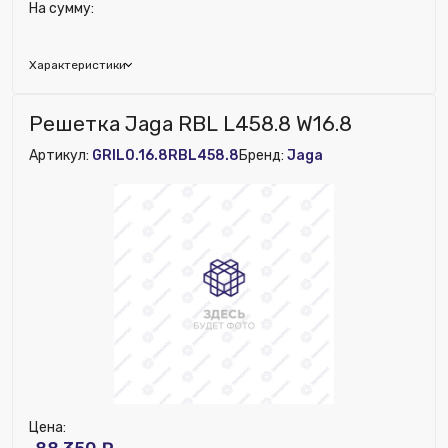
На сумму:
Характеристики
Глубина (мм):
210
Решетка Jaga RBL L458.8 W16.8
Ширина (мм):
1130
Артикул:
GRIL0.16.8RBL458.8
Бренд:
Jaga
Высота (мм):
50
Цена: