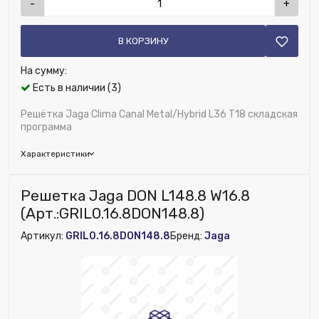
-
+
В КОРЗИНУ
На сумму:
Есть в наличии (3)
Решётка Jaga Clima Canal Metal/Hybrid L36 T18 складская
программа
Характеристики
Глубина (мм):
210
Решетка Jaga DON L148.8 W16.8
Ширина (мм):
400
(Арт.:GRIL0.16.8DON148.8)
Высота (мм):
50
Артикул:
GRIL0.16.8DON148.8
Бренд:
Jaga