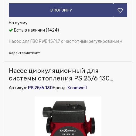
В КОРЗИНУ
На сумму:
Есть в наличии (1424)
Насос для ГВС PWE 15/1,7 с частотным регулированием
Характеристики
Бренд:
Kromwell
Насос циркуляционный для
Глубина (мм):
130
системы отопления PS 25/6 130
Максимальный напор, м:
1.7
Kromwell
Артикул:
PS 25/6 130
Бренд:
Kromwell
Напряжение питания, В:
220/230 В
Исключить из публикации на веб-витрине mag1c:
Нет
Наличие обратного клапана:
Нет
Режущий механизм:
Нет
Ширина (мм):
140
Высота (мм):
130