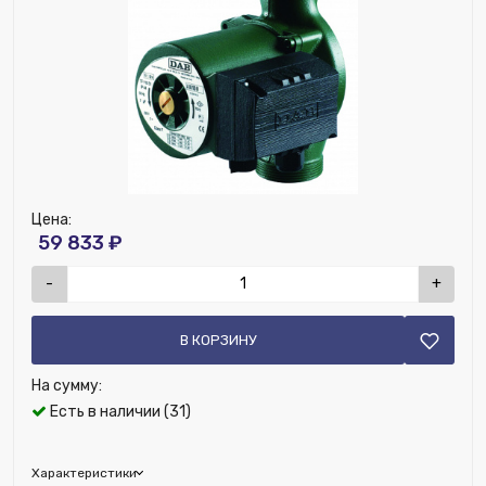
Номенклатура:
Насос циркуляционный NMTD MAX II S
32/120 F220
Наличие преобразователя частоты:
Нет
Наличие поплавкового выключателя:
Нет
Наличие комплекта присоединения насоса:
Нет
Наличие кабеля:
Нет
Защита от сухого хода:
Нет
Защита от перегрева:
Нет
Цена:
59 833 ₽
-
+
В КОРЗИНУ
На сумму:
Есть в наличии (31)
Характеристики