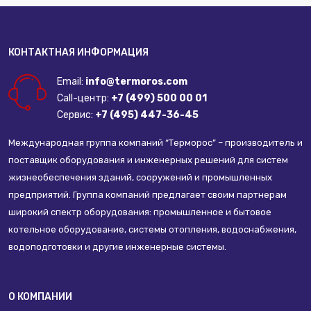
Диаметр подключения насосного оборудования:
1"
Монтажная длина циркуляционного насоса, мм:
180
Наличие кабеля:
Нет
КОНТАКТНАЯ ИНФОРМАЦИЯ
Защита от сухого хода:
Нет
Email:
info@termoros.com
Защита от перегрева:
Да
Call-центр:
+7 (499) 500 00 01
Сервис:
+7 (495) 447-36-45
Международная группа компаний “Терморос” – производитель и
поставщик оборудования и инженерных решений для систем
жизнеобеспечения зданий, сооружений и промышленных
предприятий. Группа компаний предлагает своим партнерам
широкий спектр оборудования: промышленное и бытовое
котельное оборудование, системы отопления, водоснабжения,
водоподготовки и другие инженерные системы.
О КОМПАНИИ