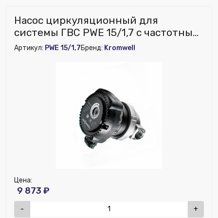
Насос циркуляционный для
системы ГВС PWE 15/1,7 с частотным
регулированием Kromwell
Артикул:
PWE 15/1,7
Бренд:
Kromwell
Цена:
9 873 ₽
-
+