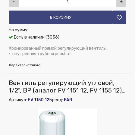
-
+
В КОРЗИНУ
На сумму:
Есть в наличии (3036)
Хромированный прямой регулирующий вентиль.
• внутренняя трубная резьба
• маховичок закреплен металлическим винтом
• што...
Характеристики
Бренд:
FAR
Вентиль регулирующий угловой,
Исполнение:
Прямой
1/2", ВР (аналог FV 1151 12, FV 1155 12)
Область применения:
Радиаторное отопление
FAR
Артикул:
FV 1150 12
Бренд:
FAR
Рабочее давление, бар:
16
Пропускная способность (Kvs), м³/ч:
2.5
Присоединение к трубе:
Резьбовое
Возможность установки сервопривода:
Нет
Диаметр, дюйм:
3/4"