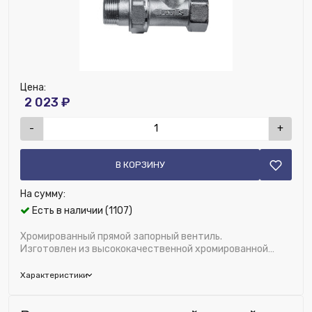
Ширина (мм):
400
Высота (мм):
90
Вентиль, тип:
Ручной
Цена:
2 023 ₽
-
+
В КОРЗИНУ
На сумму:
Есть в наличии (1107)
Хромированный прямой запорный вентиль.
Изготовлен из высококачественной хромированной
латуни, предназначен для отопительных приборо...
Характеристики
Бренд:
FAR