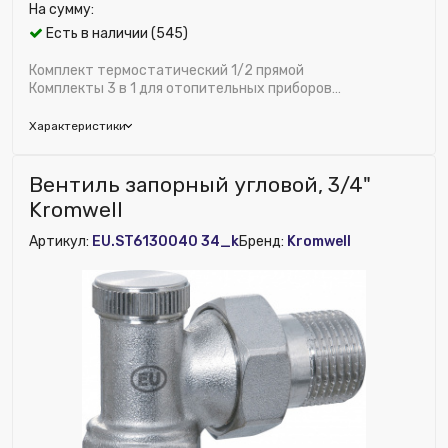
На сумму:
Есть в наличии (545)
Комплект термостатический 1/2 прямой
Комплекты 3 в 1 для отопительных приборов
Термоголовка устанавливается на термостатическ...
Характеристики
Бренд:
Gekon
Вентиль запорный угловой, 3/4"
Исполнение:
Прямой
Kromwell
Глубина (мм):
135
Артикул:
EU.ST6130040 34_k
Бренд:
Kromwell
Возможность установки сервопривода:
Нет
Диаметр, дюйм:
1/2"
Исключить из публикации на веб-витрине mag1c:
Нет
Наличие обратного клапана:
Нет
Материал:
Латунь
Ширина (мм):
155
Высота (мм):
70
Вентиль, тип:
Термостатический