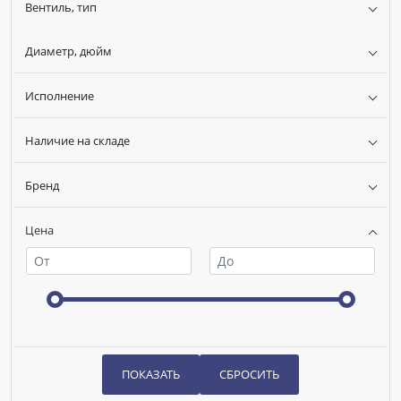
Нет
Вентиль, тип
Наличие обратного клапана:
Нет
Материал:
Латунь
Диаметр, дюйм
Ширина (мм):
106
Высота (мм):
53
Исполнение
Вентиль, тип:
Термостатический
Наличие на складе
Бренд
Цена