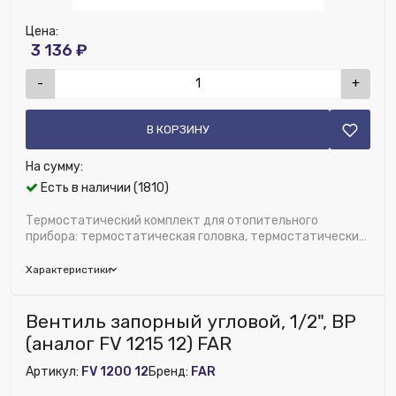
Цена:
3 136 ₽
-
+
В КОРЗИНУ
На сумму:
Есть в наличии (1810)
Термостатический комплект для отопительного
прибора: термостатическая головка, термостатический
клап
Характеристики
Бренд:
Giacomini
Вентиль запорный угловой, 1/2", ВР
Исполнение:
Трехосевой
(аналог FV 1215 12) FAR
Глубина (мм):
130
Артикул:
FV 1200 12
Бренд:
FAR
Возможность установки сервопривода:
Нет