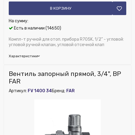
(аналог FV 1151 12, FV 1155 12)
В КОРЗИНУ
Управление:
Ручка
Максимальная температура, °С:
100
На сумму:
Рабочая среда:
Вода, растворы гликолей
Есть в наличии (14650)
Тип регулирования:
Ручной
Резьба, стандарт:
Компл-т ручной для отоп. прибора R705K, 1/2” - угловой:
Трубная
угловой ручной клапан, угловой отсечной клап
ДУ соединения, мм:
15
Вентиль, тип:
Запорный
Характеристики
Бренд:
Giacomini
Вентиль запорный прямой, 3/4", ВР
Исполнение:
Угловой
FAR
Глубина (мм):
35
Артикул:
FV 1400 34
Бренд:
FAR
Возможность установки сервопривода:
Нет
Диаметр, дюйм:
1/2"
Исключить из публикации на веб-витрине mag1c:
Нет
Наличие обратного клапана:
Нет
Материал:
Латунь