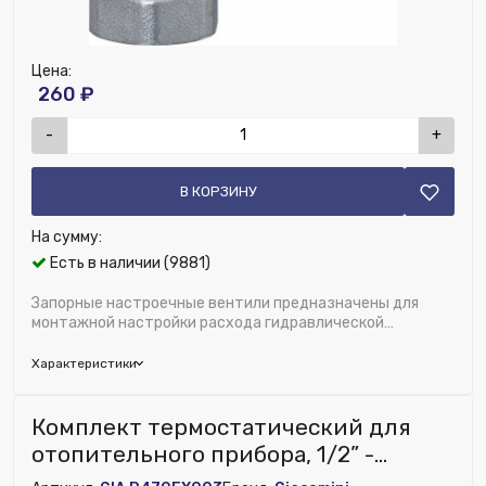
Цена:
260 ₽
-
+
В КОРЗИНУ
На сумму:
Есть в наличии (9881)
Запорные настроечные вентили предназначены для
монтажной настройки расхода гидравлической
балансировки с последующим ограничением доступа...
Характеристики
Бренд:
Kromwell
Комплект термостатический для
Исполнение:
Угловой
отопительного прибора, 1/2” -
Глубина (мм):
27
угловой, термоголовка R470,