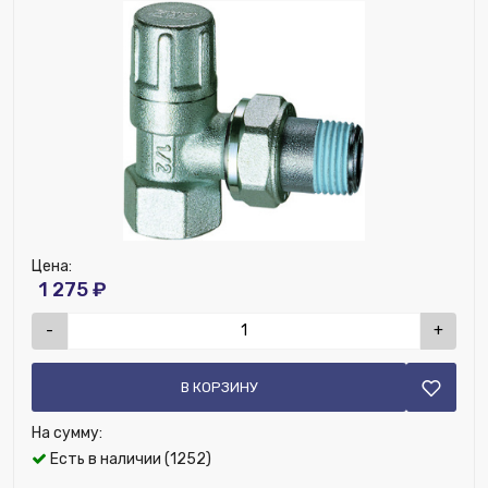
Диаметр, дюйм:
1/2"
Исключить из публикации на веб-витрине mag1c:
Нет
Наличие обратного клапана:
Нет
Материал:
Латунь
Ширина (мм):
155
Высота (мм):
70
Вентиль, тип:
Термостатический
Цена:
1 275 ₽
-
+
В КОРЗИНУ
На сумму:
Есть в наличии (1252)