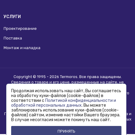
УСЛУГИ
Проектирование
Поставка
Монтаж и наладка
Copyright © 1995 - 2026 Termoros. Все права защищены.
Сведения о товаре и его цене, размещенные на сайте, не
являются
публичной офертой
.
Продолжая использовать наш сайт, Вы соглашаетесь
Информацию о возможности приобретения соответствующего
на обработку куки-файлов (cookie-файлов) в
товара и условиях такого приобретения уточняйте в отделе
соответствии с
Политикой конфиденциальности и
продаж.
обработкой персональных данных
. Вы можете
заблокировать использование куки-файлов (cookie-
Политика конфиденциальности, использования сookie-файлов и
файлов) сайтом, изменив настойки Вашего браузера.
обработка персональных данных
В случае несогласия можете покинуть наш сайт.
ПРИНЯТЬ