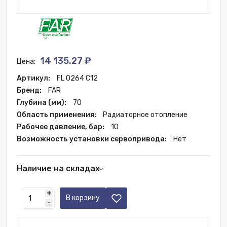
14 135.27 ₽
Цена:
Артикул:
FL 0264 C12
Бренд:
FAR
Глубина (мм):
70
Область применения:
Радиаторное отопление
Рабочее давление, бар:
10
Возможность установки сервопривода:
Нет
Наличие на складах
Краснодар:
5 шт.
+
Москва:
20 шт.
В корзину
-