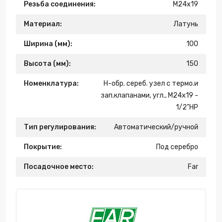
Резьба соединения:
М24х19
Материал:
Латунь
Ширина (мм):
100
Высота (мм):
150
Номенклатура:
Н-обр. сереб. узел с термо.и
зап.клапанами, угл., М24х19 -
1/2"НР
Тип регулирования:
Автоматический/ручной
Покрытие:
Под серебро
Посадочное место:
Far