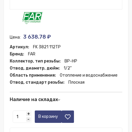
3 638.78 ₽
Цена:
Артикул:
FK 3821 112TP
Бренд:
FAR
Коллектор, тип резьбы:
ВР-НР
Отвод, диаметр, дюйм:
1/2"
Область применения:
Отопление и водоснабжение
Отвод, стандарт резьбы:
Плоская
Наличие на складах
Москва:
132 шт.
+
Краснодар:
25 шт.
В корзину
-
Санкт-Петербург:
9 шт.