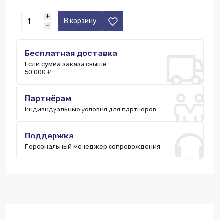
Екатеринбург:
3 шт.
+
Казань:
2 шт.
В корзину
-
Краснодар:
3 шт.
Санкт-Петербург:
1 шт.
Бесплатная доставка
Уфа:
7 шт.
Если сумма заказа свыше
Москва:
823 шт.
50 000 ₽
Пятигорск:
3 шт.
Партнёрам
Индивидуальные условия для партнёров
Поддержка
Персональный менеджер сопровождения