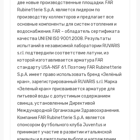
две новые производственные площадки. FAR
Rubinetterie S.p.A. является лидером по
производству коллекторов и предлагает все
основные компоненты для систем отопления и
водоснабжения. FAR – обладатель сертификата
качества UNI ENI ISO 9001:2008. Результаты
испытаний в независимой лаборатории RUVARIS
s.r.l. подтвердили соответствие латуни, из
которой изготавливается арматура FAR
стандарту USA-NSF 61. Поэтому FAR Rubinetterie
S.p.A. имеет право использовать бренд «Зелёный
кран», зарегистрированный RUVARIS s.r.l. Марка
«Зеленый кран» присваивается арматуре для
питьевой воды с допустимым содержанием
свинца, установленным Директивой
Международной Организации Здравоохранения.
Компания FAR Rubinetterie S.p.A. является
спонсором футбольного клуба Juventus и
принимает участие в развитии итальянской
команды и в ежегодном выборе и награждении